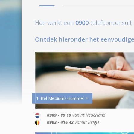
Hoe werkt een
0900
-telefoonconsul
Ontdek hieronder het eenvoudige
1. Bel Mediums-nummer +
0909 - 19 19
vanuit Nederland
0903 - 416 42
vanuit België