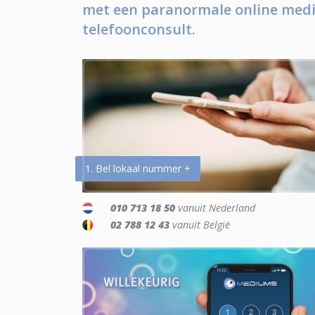
met een paranormale online medi
telefoonconsult.
1. Bel lokaal nummer +
010 713 18 50
vanuit Nederland
02 788 12 43
vanuit België