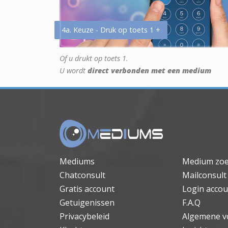
4a. Keuze - Druk op toets 1 +
Of u drukt op toets 1.
U wordt
direct verbonden met een medium
Mediums
Medium zo
Chatconsult
Mailconsult
Gratis account
Login accou
Getuigenissen
F.A.Q
Privacybeleid
Algemene v