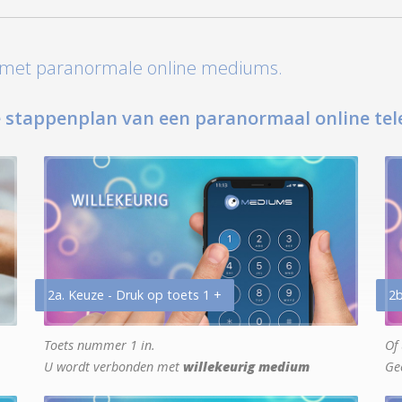
t met paranormale online mediums.
 stappenplan van een paranormaal online tel
2a. Keuze - Druk op toets 1 +
2b
Toets nummer 1 in.
Of 
U wordt verbonden met
willekeurig medium
Ge