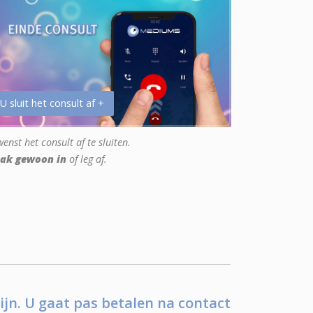
 U sluit het consult af +
enst het consult af te sluiten.
ak gewoon in
of leg af.
ijn. U gaat pas betalen na contact