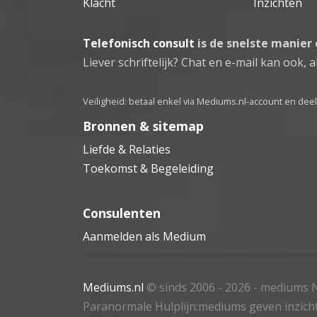
Klacht
Inzichten
Telefonisch consult
is de snelste manier
Liever schriftelijk? Chat en e-mail kan ook, al
Veiligheid: betaal enkel via Mediums.nl-account en de
Bronnen & sitemap
Liefde & Relaties
Toekomst & Begeleiding
Consulenten
Aanmelden als Medium
Mediums.nl
© sinds 2006 - 2026
- mediums N
Paranormale Hulplijn:mediums geven inzich