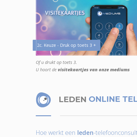
2c. Keuze - Druk op toets 3 +
Of u drukt op toets 3.
U hoort de
visitekaartjes van onze mediums
LEDEN
ONLINE TE
Hoe werkt een
leden
-telefoonconsult