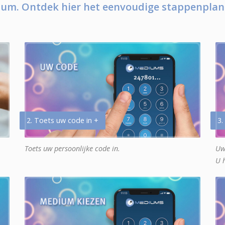
um. Ontdek hier het eenvoudige stappenplan
2. Toets uw code in +
3.
Toets uw persoonlijke code in.
Uw
U 