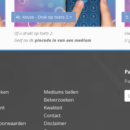
4b. Keuze - Druk op toets 2 +
5.
Of u drukt op toets 2.
Uw
Geef nu de
pincode in van een medium
U 
P
Pa
eken
Mediums bellen
Uw
Belverzoeken
nt
Kwaliteit
Contact
oorwaarden
Disclaimer