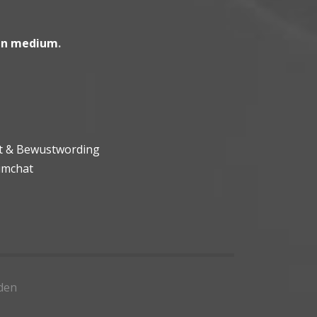
en medium
.
ht & Bewustwording
umchat
den