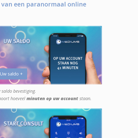
 van een paranormaal online
 Uw saldo +
 saldo bevestiging.
hoort hoeveel
minuten op uw account
staan.