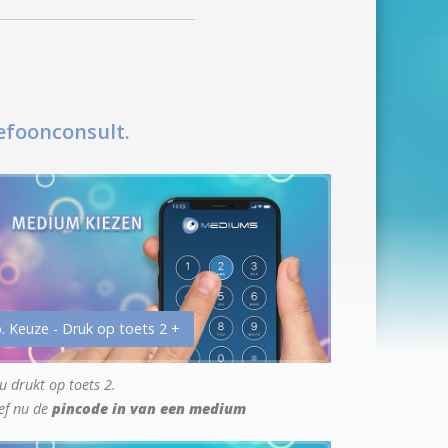
efoonconsult.
. Keuze - Druk op toets 2 +
u drukt op toets 2.
ef nu de
pincode in van een medium