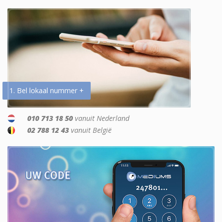
1. Bel lokaal nummer +
010 713 18 50
vanuit Nederland
02 788 12 43
vanuit België