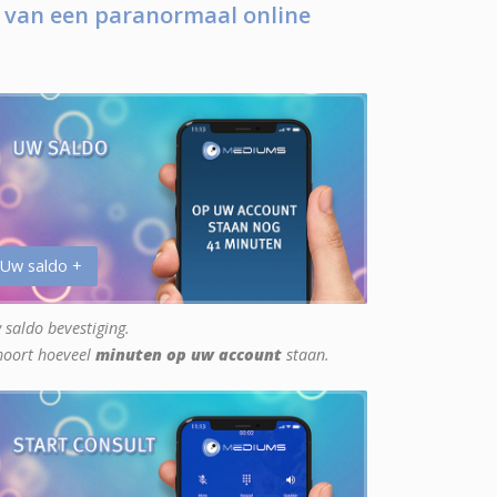
 van een paranormaal online
 Uw saldo +
 saldo bevestiging.
hoort hoeveel
minuten op uw account
staan.