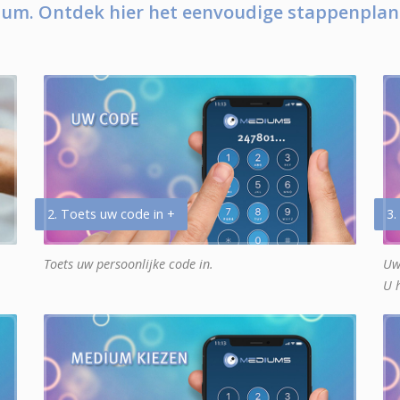
um. Ontdek hier het eenvoudige stappenplan
2. Toets uw code in +
3.
Toets uw persoonlijke code in.
Uw
U 