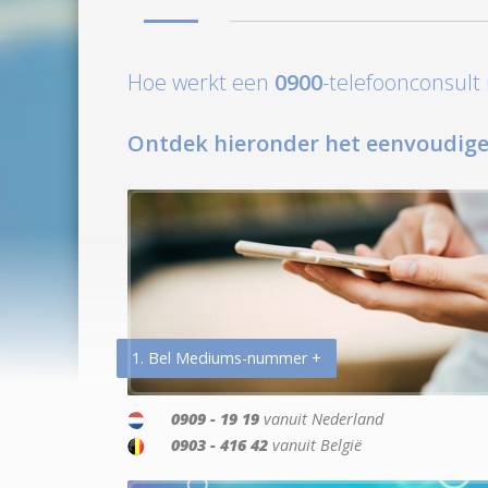
Hoe werkt een
0900
-telefoonconsul
Ontdek hieronder het eenvoudige
1. Bel Mediums-nummer +
0909 - 19 19
vanuit Nederland
0903 - 416 42
vanuit België