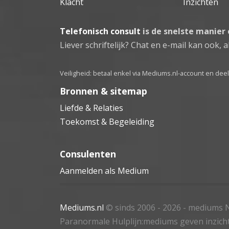
Klacht
Inzichten
Telefonisch consult
is de snelste manier
Liever schriftelijk? Chat en e-mail kan ook, al
Veiligheid: betaal enkel via Mediums.nl-account en de
Bronnen & sitemap
Liefde & Relaties
Toekomst & Begeleiding
Consulenten
Aanmelden als Medium
Mediums.nl
© sinds 2006 - 2026
- mediums N
Paranormale Hulplijn:mediums geven inzich