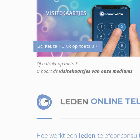
2c. Keuze - Druk op toets 3 +
Of u drukt op toets 3.
U hoort de
visitekaartjes van onze mediums
LEDEN
ONLINE TE
Hoe werkt een
leden
-telefoonconsult