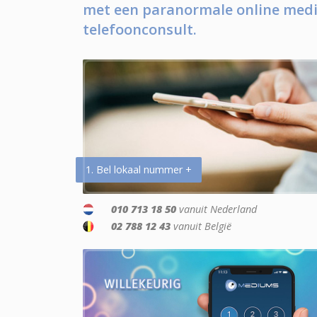
met een paranormale online medi
telefoonconsult.
1. Bel lokaal nummer +
010 713 18 50
vanuit Nederland
02 788 12 43
vanuit België