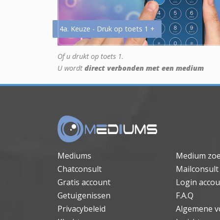
4a. Keuze - Druk op toets 1 +
Of u drukt op toets 1.
U wordt
direct verbonden met een medium
Mediums
Medium zo
Chatconsult
Mailconsult
Gratis account
Login accou
Getuigenissen
F.A.Q
Privacybeleid
Algemene v