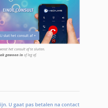
 U sluit het consult af +
enst het consult af te sluiten.
ak gewoon in
of leg af.
ijn. U gaat pas betalen na contact