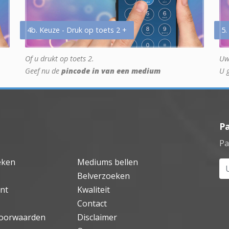
4b. Keuze - Druk op toets 2 +
5.
Of u drukt op toets 2.
Uw
Geef nu de
pincode in van een medium
U 
P
Pa
eken
Mediums bellen
Uw
Belverzoeken
nt
Kwaliteit
Contact
oorwaarden
Disclaimer