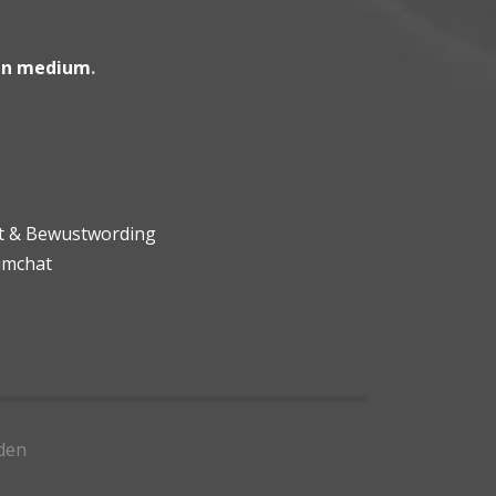
en medium
.
ht & Bewustwording
umchat
den