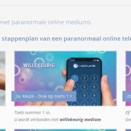
t met paranormale online mediums.
 stappenplan van een paranormaal online tel
2a. Keuze - Druk op toets 1 +
2b
Toets nummer 1 in.
Of 
U wordt verbonden met
willekeurig medium
Ge